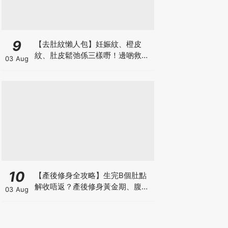
9
【去肚紋懶人包】妊娠紋、橙皮
紋、肚皮鬆弛係三樣嘢！邊啲救得
03 Aug
返、邊啲只能淡化？
10
【產後修身全攻略】生完B個肚點
解收唔返？產後修身黃金期、腹直
03 Aug
肌分離、紮肚定做機一次睇