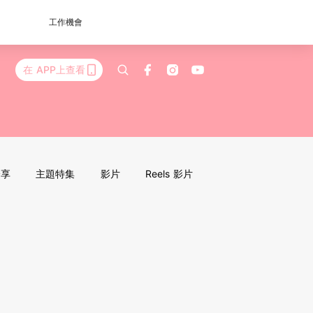
工作機會
在 APP上查看
分享
主題特集
影片
Reels 影片