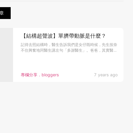
章
【結構超聲波】單臍帶動脈是什麼？
記得去照結構時，醫生告訴我們是女仔既時候，先生按奈
不住興奮地同醫生講左句「多謝醫生」。爸爸，其實醫
生...
專欄分享．bloggers
7 years ago