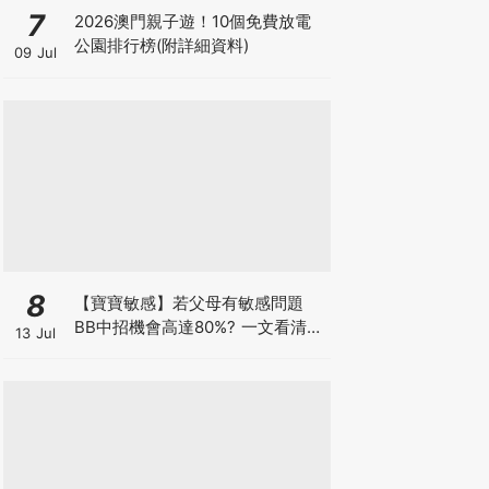
7
2026澳門親子遊！10個免費放電
公園排行榜(附詳細資料)
09 Jul
8
【寶寶敏感】若父母有敏感問題
BB中招機會高達80%? 一文看清預
13 Jul
防敏感關鍵因素！