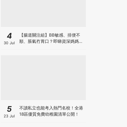
4
【腸道關注組】BB敏感、排便不
順、脹氣冇胃口？即睇資深媽媽分
30 Jul
享經驗之談 輕鬆解決湊B煩惱
5
不讀私立也能考入熱門名校！全港
18區優質免費幼稚園清單公開！
23 Jul