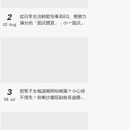
2
從日常生活輕鬆培養高EQ、應變力
滿分的「面試體質」：小一面試最
02 Aug
強備戰指南
3
想幫子女報讀兩間幼稚園？小心得
不償失！前喇沙書院副校長趙榮
08 Jul
德：先問自己能否解決這3大問
題！