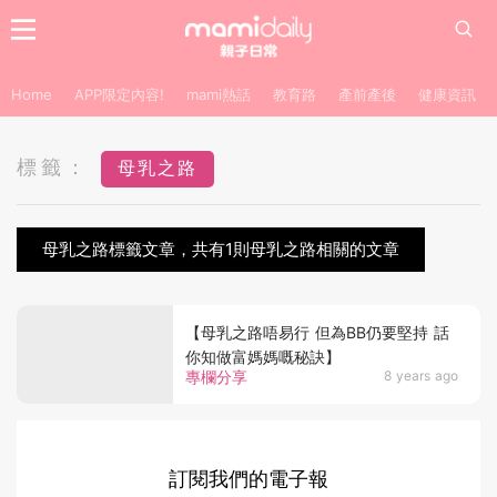
Home
APP限定內容!
mami熱話
教育路
產前產後
健康資訊
標籤：
母乳之路
母乳之路標籤文章，共有1則母乳之路相關的文章
【母乳之路唔易行 但為BB仍要堅持 話
你知做富媽媽嘅秘訣】
專欄分享
8 years ago
訂閱我們的電子報