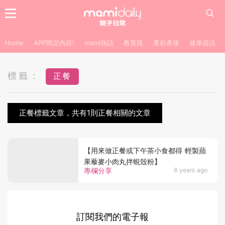
Home
APP限定內容!
mami熱話
教育路
產前產後
健康資訊
標籤：
正餐
正餐標籤文章，共有1則正餐相關的文章
【用來做正餐或下午茶小食都得 輕製蘋
果藜麥小肉丸拌蜆殼粉】
專欄分享
8 years ago
訂閱我們的電子報