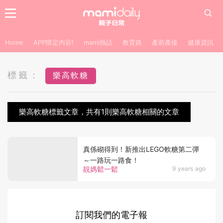
Home
APP限定內容!
mami熱話
教育路
產前產後
健康資訊
標籤：
樂高軟糖
樂高軟糖標籤文章，共有1則樂高軟糖相關的文章
真係砌得到！新推出LEGO軟糖第二彈
～一路玩一路食！
靚媽鬆一鬆
9 years ago
訂閱我們的電子報