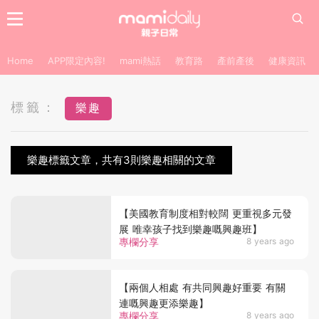
Home
APP限定內容!
mami熱話
教育路
產前產後
健康資訊
標籤：
樂趣
樂趣標籤文章，共有3則樂趣相關的文章
【美國教育制度相對較闊 更重視多元發
展 唯幸孩子找到樂趣嘅興趣班】
專欄分享
8 years ago
【兩個人相處 有共同興趣好重要 有關
連嘅興趣更添樂趣】
專欄分享
8 years ago