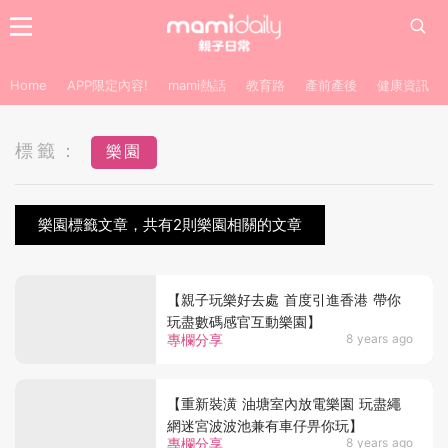
Home
APP限定內容!
mami熱話
教育路
產前產後
健康資訊
標籤：
樂園
樂園標籤文章，共有2則樂園相關的文章
【親子玩樂好去處 首度引進香港 帶你
玩盡數碼感官互動樂園】
專欄分享
8 years ago
【重新裝潢 油塘室內放電樂園 玩盡繩
網迷宮波波池兼有車仔畀你玩】
專欄分享
8 years ago