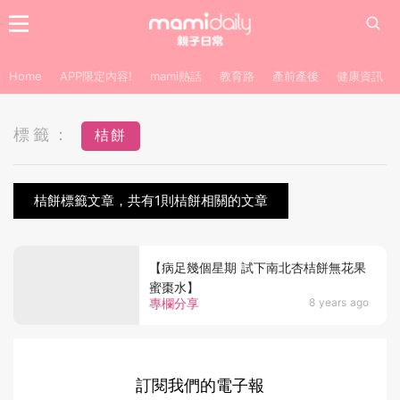
Home
APP限定內容!
mami熱話
教育路
產前產後
健康資訊
標籤：
桔餅
桔餅標籤文章，共有1則桔餅相關的文章
【病足幾個星期 試下南北杏桔餅無花果
蜜棗水】
專欄分享
8 years ago
訂閱我們的電子報