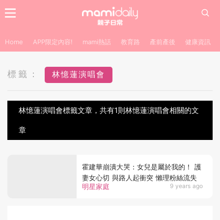
Home
APP限定內容!
mami熱話
教育路
產前產後
健康資訊
標籤：
林憶蓮演唱會
林憶蓮演唱會標籤文章，共有1則林憶蓮演唱會相關的文
章
霍建華崩潰大哭：女兒是屬於我的！ 護
妻女心切 與路人起衝突 懶理粉絲流失
明星家庭
9 years ago