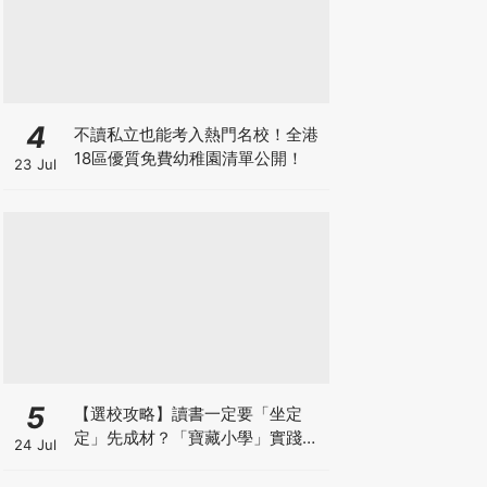
4
不讀私立也能考入熱門名校！全港
18區優質免費幼稚園清單公開！
23 Jul
5
【選校攻略】讀書一定要「坐定
定」先成材？「寶藏小學」實踐動
24 Jul
靜循環激發孩子潛能