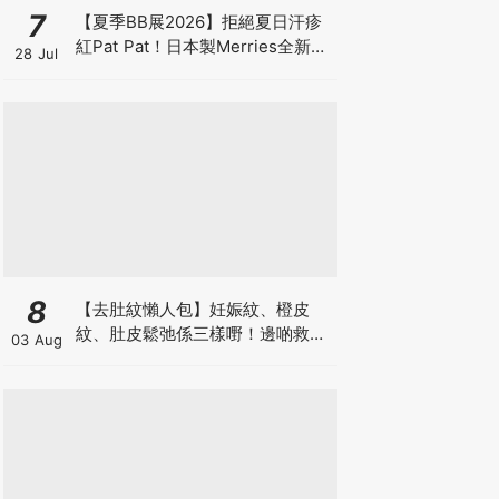
7
【夏季BB展2026】拒絕夏日汗疹
紅Pat Pat！日本製Merries全新超
28 Jul
吸安睡褲挑戰全晚零外漏 皇牌
First Premium系列買1送1！
8
【去肚紋懶人包】妊娠紋、橙皮
紋、肚皮鬆弛係三樣嘢！邊啲救得
03 Aug
返、邊啲只能淡化？