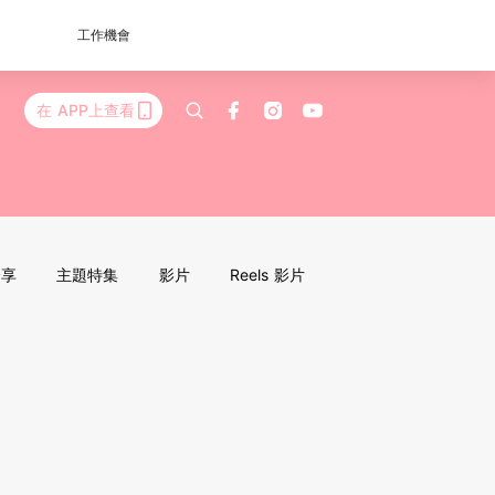
工作機會
在 APP上查看
分享
主題特集
影片
Reels 影片