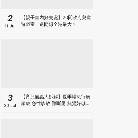
2
【親子室內好去處】20間政府兒童
遊戲室！邊間係全港最大？
11 Jul
3
【育兒痛點大拆解】夏季爆流行病
頑痰 急性咳敏 難斷尾 無覺好瞓？
30 Jul
中醫教路 一招踢走頑痰斷尾！