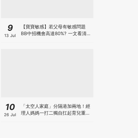
9
【寶寶敏感】若父母有敏感問題
BB中招機會高達80%? 一文看清預
13 Jul
防敏感關鍵因素！
10
「太空人家庭」分隔港加兩地！經
理人媽媽一打二獨自扛起育兒重
26 Jul
擔！Stephanie｜經理人｜太空人
家庭｜職場媽媽