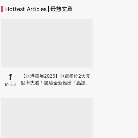
最熱文章
Hottest Articles
1
【香港書展2026】中電攤位2大亮
點率先看！體驗全新推出「點讀故
10 Jul
事書」系列＋升級版《低碳城市規
劃師》電子桌遊