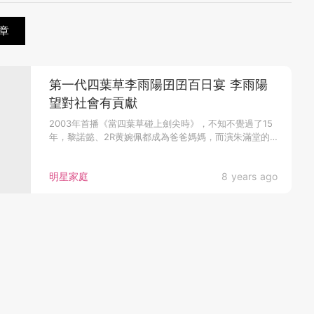
章
第一代四葉草李雨陽囝囝百日宴 李雨陽
望對社會有貢獻
2003年首播《當四葉草碰上劍尖時》，不知不覺過了15
年，黎諾懿、2R黄婉佩都成為爸爸媽媽，而演朱滿堂的
上年與圈外女友鄭...
明星家庭
8 years ago