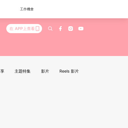
工作機會
在 APP上查看
分享
主題特集
影片
Reels 影片