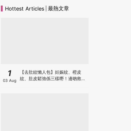
最熱文章
Hottest Articles
1
【去肚紋懶人包】妊娠紋、橙皮
紋、肚皮鬆弛係三樣嘢！邊啲救得
03 Aug
返、邊啲只能淡化？