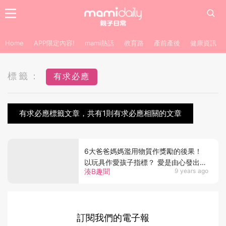
Home
APP限定內容!
mami熱話
教育路
產前產後
健康資訊
標籤：
有求必應
有求必應標籤文章，共有1則有求必應相關的文章
6大爸爸媽媽濫用物質作獎勵的後果！
以玩具作愛孩子指標？ 愛是由心發出
湊B趣聞
9 years ago
的！
訂閱我們的電子報