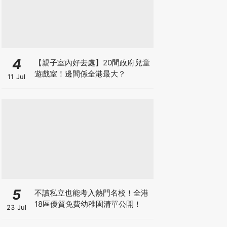
4
【親子室內好去處】20間政府兒童
遊戲室！邊間係全港最大？
11 Jul
5
不讀私立也能考入熱門名校！全港
18區優質免費幼稚園清單公開！
23 Jul