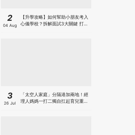
2
【升學攻略】如何幫助小朋友考入
心儀學校？拆解面試3大關鍵 打好
04 Aug
多元智能發展的營養基礎
3
「太空人家庭」分隔港加兩地！經
理人媽媽一打二獨自扛起育兒重
26 Jul
擔！Stephanie｜經理人｜太空人
家庭｜職場媽媽