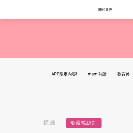
關於集團
APP限定內容!
mami熱話
教育路
標籤：
暗藏螺絲釘