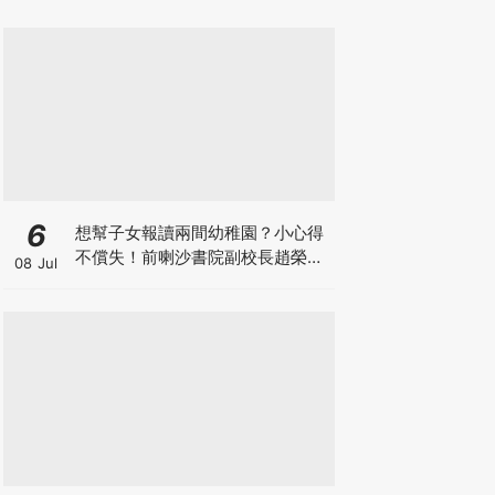
6
想幫子女報讀兩間幼稚園？小心得
不償失！前喇沙書院副校長趙榮
08 Jul
德：先問自己能否解決這3大問
題！