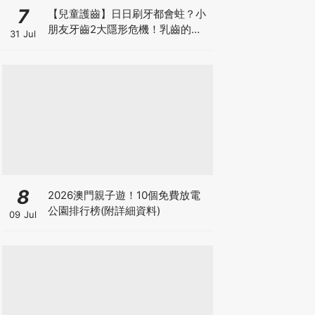
7
【兒童護齒】日日刷牙都會蛀？小
朋友牙齒2大隱形危機！乳齒的琺
31 Jul
瑯質比成人薄弱50%！選牙膏要睇
含氟量！
8
2026澳門親子遊！10個免費放電
公園排行榜(附詳細資料)
09 Jul