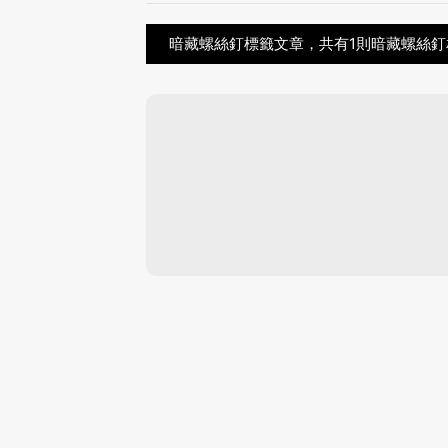
暗藏螺絲釘標籤文章，共有1則暗藏螺絲釘