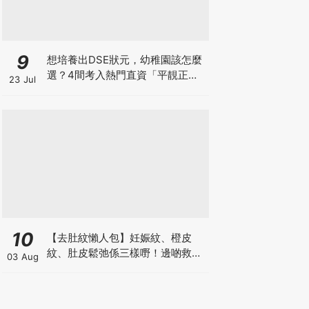
9
想培養出DSE狀元，幼稚園該怎麼
選？4間考入熱門直資「平靚正」
23 Jul
免費幼稚園！
10
【去肚紋懶人包】妊娠紋、橙皮
紋、肚皮鬆弛係三樣嘢！邊啲救得
03 Aug
返、邊啲只能淡化？