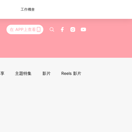
工作機會
在 APP上查看
分享
主題特集
影片
Reels 影片