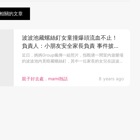
相關的文章
波波池藏螺絲釘女童撞爆頭流血不止！
負責人：小朋友安全家長負責 事件披露
終道歉 停業7日！
近日，媽媽Group瘋傳一組照片，指觀塘一間室內遊樂場
的波波池內竟暗藏螺絲釘，其中一位家長的女兒在該波波
池玩耍後，不幸撞...
親子好去處．mami熱話
8 years ago