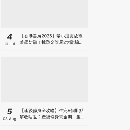
4
【香港書展2026】帶小朋友放電
兼學防騙！挑戰金管局2大防騙遊
10 Jul
戲、贏「嗱喳蕉」購物袋及多款驚
喜紀念品！
5
【產後修身全攻略】生完B個肚點
解收唔返？產後修身黃金期、腹直
03 Aug
肌分離、紮肚定做機一次睇