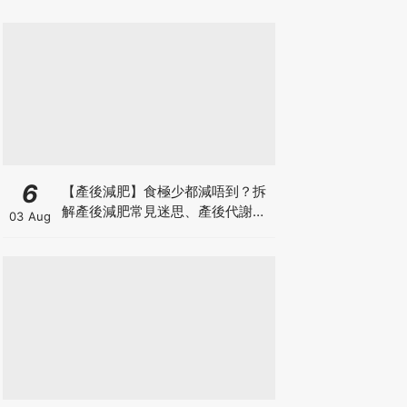
6
【產後減肥】食極少都減唔到？拆
解產後減肥常見迷思、產後代謝、
03 Aug
水腫原因＋淋巴引流、Onda Pro
修身攻略