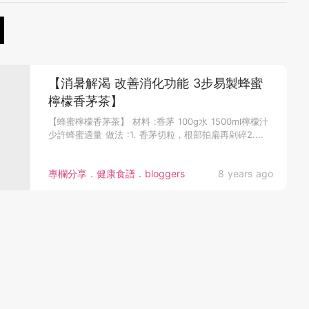
【消暑解渴 改善消化功能 3步易製蜂蜜
檸檬香茅茶】
【蜂蜜檸檬香茅茶】 材料 :香茅 100g水 1500ml檸檬汁
少許蜂蜜適量 做法 :1. 香茅切粒，根部拍扁再剁碎2....
專欄分享．健康食譜．bloggers
8 years ago