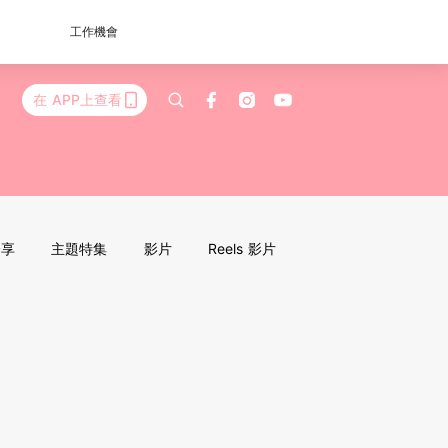
工作機會
在 APP上查看
分享
主題特集
影片
Reels 影片