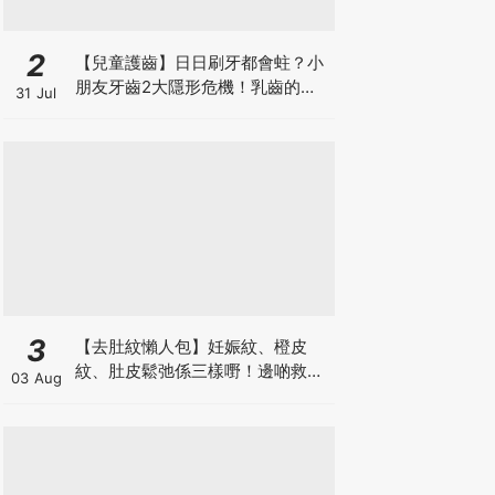
2
【兒童護齒】日日刷牙都會蛀？小
朋友牙齒2大隱形危機！乳齒的琺
31 Jul
瑯質比成人薄弱50%！選牙膏要睇
含氟量！
3
【去肚紋懶人包】妊娠紋、橙皮
紋、肚皮鬆弛係三樣嘢！邊啲救得
03 Aug
返、邊啲只能淡化？