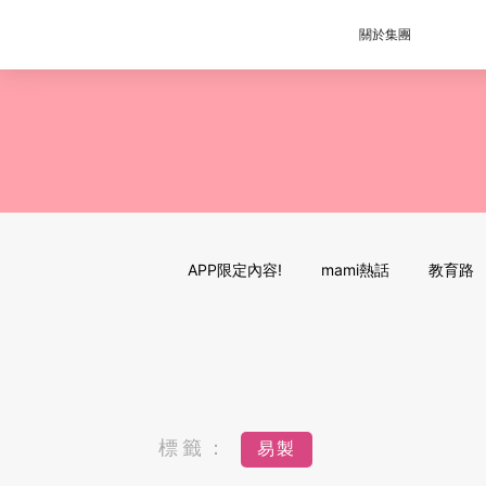
關於集團
APP限定內容!
mami熱話
教育路
標籤：
易製