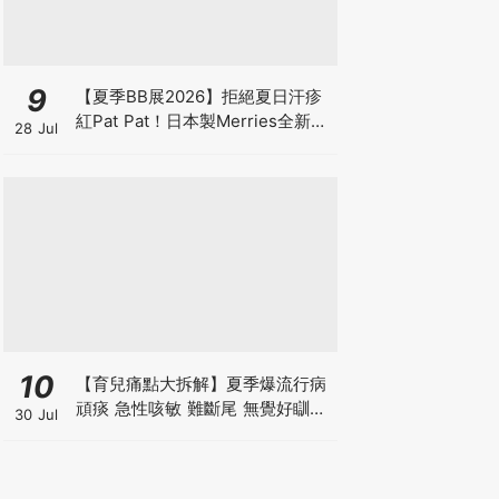
9
【夏季BB展2026】拒絕夏日汗疹
紅Pat Pat！日本製Merries全新超
28 Jul
吸安睡褲挑戰全晚零外漏 皇牌
First Premium系列買1送1！
10
【育兒痛點大拆解】夏季爆流行病
頑痰 急性咳敏 難斷尾 無覺好瞓？
30 Jul
中醫教路 一招踢走頑痰斷尾！