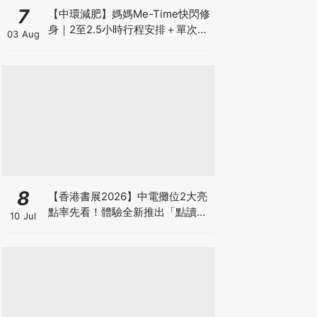
7
【中環減肥】媽媽Me-Time快閃修
身｜2至2.5小時行程安排＋單次收
03 Aug
費攻略
8
【香港書展2026】中電攤位2大亮
點率先看！體驗全新推出「點讀故
10 Jul
事書」系列＋升級版《低碳城市規
劃師》電子桌遊