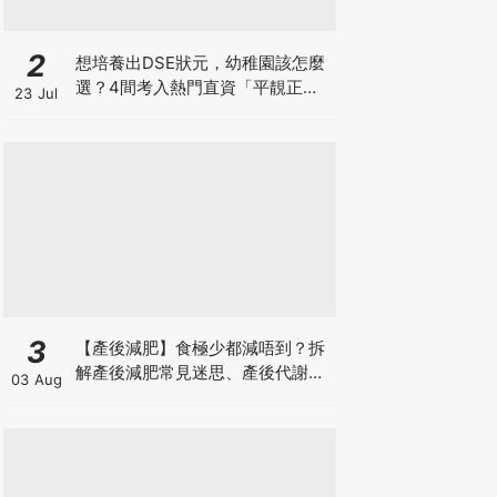
2
想培養出DSE狀元，幼稚園該怎麼
選？4間考入熱門直資「平靚正」
23 Jul
免費幼稚園！
3
【產後減肥】食極少都減唔到？拆
解產後減肥常見迷思、產後代謝、
03 Aug
水腫原因＋淋巴引流、Onda Pro
修身攻略