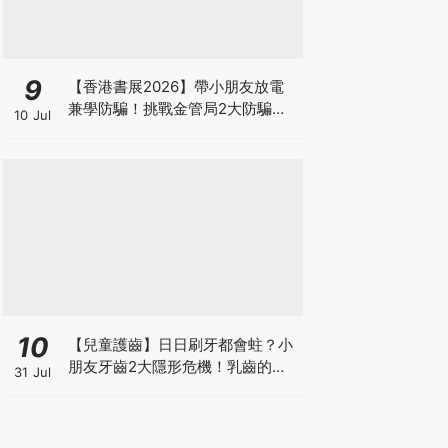
9
【香港書展2026】帶小朋友放電
兼學防騙！挑戰金管局2大防騙遊
10 Jul
戲、贏「嗱喳蕉」購物袋及多款驚
喜紀念品！
10
【兒童護齒】日日刷牙都會蛀？小
朋友牙齒2大隱形危機！乳齒的琺
31 Jul
瑯質比成人薄弱50%！選牙膏要睇
含氟量！