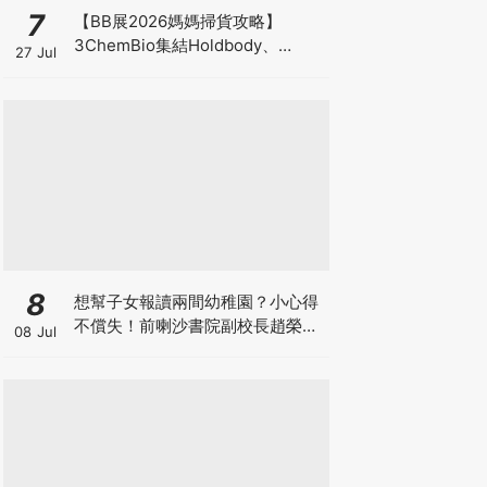
7
【BB展2026媽媽掃貨攻略】
3ChemBio集結Holdbody、
27 Jul
ProVen、森下仁丹、Return人氣
品牌激減！低至18折＋買3送1＋原
箱優惠低至65折
8
想幫子女報讀兩間幼稚園？小心得
不償失！前喇沙書院副校長趙榮
08 Jul
德：先問自己能否解決這3大問
題！