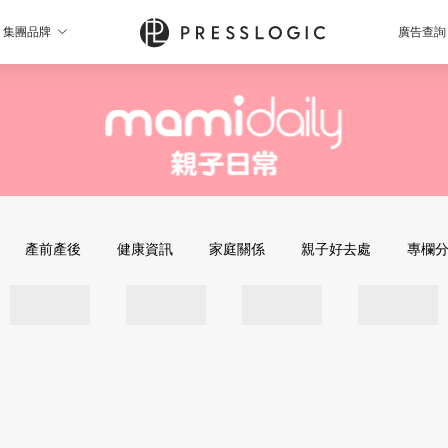
集團品牌
廣告查詢
產前產後
健康資訊
家庭關係
親子好去處
專欄