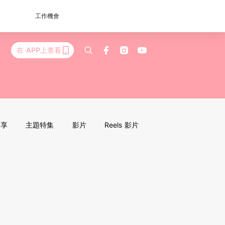
工作機會
在 APP上查看
分享
主題特集
影片
Reels 影片