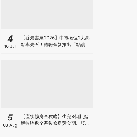
4
【香港書展2026】中電攤位2大亮
點率先看！體驗全新推出「點讀故
10 Jul
事書」系列＋升級版《低碳城市規
劃師》電子桌遊
5
【產後修身全攻略】生完B個肚點
解收唔返？產後修身黃金期、腹直
03 Aug
肌分離、紮肚定做機一次睇