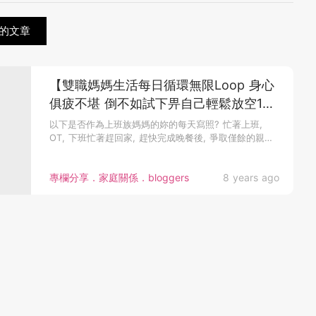
的文章
【雙職媽媽生活每日循環無限Loop 身心
俱疲不堪 倒不如試下畀自己輕鬆放空15
分鐘】
以下是否作為上班族媽媽的妳的每天寫照? 忙著上班,
OT, 下班忙著趕回家, 趕快完成晚餐後, 爭取僅餘的親子
時間傾偈陪...
專欄分享．家庭關係．bloggers
8 years ago