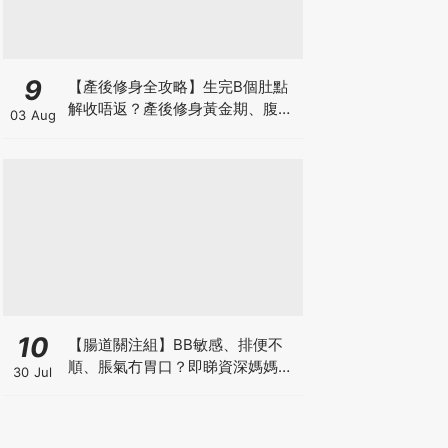
9
【產後修身全攻略】生完B個肚點
解收唔返？產後修身黃金期、腹直
03 Aug
肌分離、紮肚定做機一次睇
10
【腸道關注組】BB敏感、排便不
順、脹氣冇胃口？即睇資深媽媽分
30 Jul
享經驗之談 輕鬆解決湊B煩惱