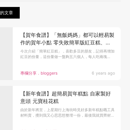
關的文章
【賀年食譜】「無飯媽媽」都可以輕易製
作的賀年小點 零失敗簡單版紅豆糕、餃
子餅
今次介紹「簡單紅豆糕」，喜歡多豆的朋友，記得再增加
紅豆的份量，這份量做一盤夠五六個人，每人吃兩塊
呢！...
專欄分享．bloggers
6 years ago
【新年食譜】超簡易賀年糕點 自家製好
意頭 元寶桂花糕
由於新年將至，上星期行上海街時見好多新年糕點嘅工具
材料賣，攪到我又心思思想整埋一份，最後我就買齊材
料...