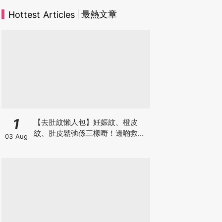
最熱文章
Hottest Articles
1
【去肚紋懶人包】妊娠紋、橙皮
紋、肚皮鬆弛係三樣嘢！邊啲救得
03 Aug
返、邊啲只能淡化？