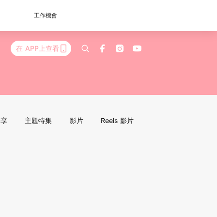
工作機會
在 APP上查看
分享
主題特集
影片
Reels 影片