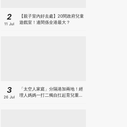
2
【親子室內好去處】20間政府兒童
遊戲室！邊間係全港最大？
11 Jul
3
「太空人家庭」分隔港加兩地！經
理人媽媽一打二獨自扛起育兒重
26 Jul
擔！Stephanie｜經理人｜太空人
家庭｜職場媽媽