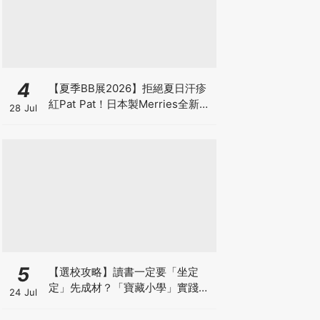
4
【夏季BB展2026】拒絕夏日汗疹
紅Pat Pat！日本製Merries全新超
28 Jul
吸安睡褲挑戰全晚零外漏 皇牌
First Premium系列買1送1！
5
【選校攻略】讀書一定要「坐定
定」先成材？「寶藏小學」實踐動
24 Jul
靜循環激發孩子潛能