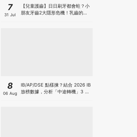
7
【兒童護齒】日日刷牙都會蛀？小
朋友牙齒2大隱形危機！乳齒的琺
31 Jul
瑯質比成人薄弱50%！選牙膏要睇
含氟量！
8
IB/AP/DSE 點樣揀？結合 2026 IB
放榜數據，分析「中途轉機」3 大
06 Aug
考慮！