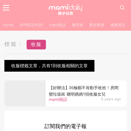
Home
APP限定內容!
mami熱話
教育路
產前產後
健康資訊
標籤：
收服
收服標籤文章，共有1則收服相關的文章
【好辦法】叫極都不肯動手收拾！房間
變垃圾崗 聰明媽媽1招收服女兒
mami熱話
6 years ago
訂閱我們的電子報