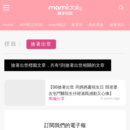
Home
APP限定內容!
mami熱話
教育路
產前產後
健康資訊
標籤：
搶著出世
搶著出世標籤文章，共有1則搶著出世相關的文章
【BB搶著出世 同媽媽慶祝生日 陪老婆
去屯門醫院生仔經過既感動又心痛】
專欄分享
8 years ago
訂閱我們的電子報