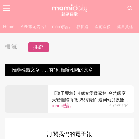
Home
APP限定內容!
mami熱話
教育路
產前產後
健康資訊
標籤：
推辭
推辭標籤文章，共有1則推辭相關的文章
【孩子耍賴】4歲女愛做家務 突然態度
大變拒絕再做 媽媽費解 遇到幼兒反叛
mami熱話
a year ago
期點算好？
訂閱我們的電子報