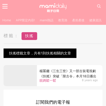
Home
APP限定內容!
mami熱話
教育路
產前產後
健康資訊
標籤：
扶搖
扶搖標籤文章，共有1則扶搖相關的文章
楊冪繼《三生三世》又一部古裝電視劇
《扶搖》突破「限古令」本月18日播出
靚媽鬆一鬆
8 years ago
訂閱我們的電子報