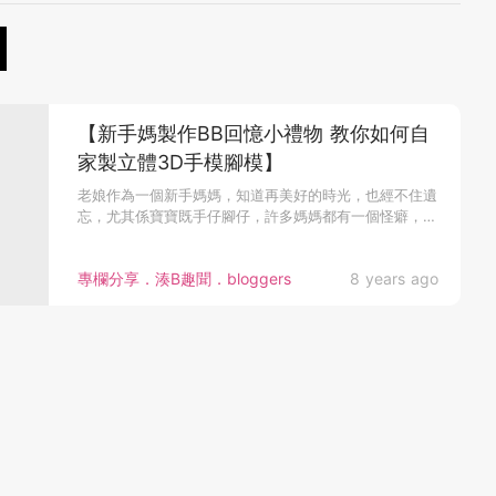
【新手媽製作BB回憶小禮物 教你如何自
家製立體3D手模腳模】
老娘作為一個新手媽媽，知道再美好的時光，也經不住遺
忘，尤其係寶寶既手仔腳仔，許多媽媽都有一個怪癖，就
是喜歡嗅寶寶肥肥白白...
專欄分享．湊B趣聞．bloggers
8 years ago