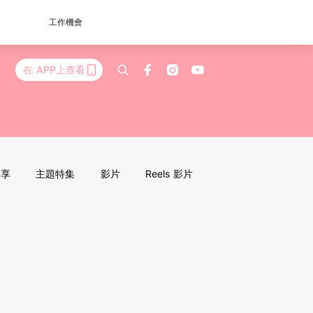
工作機會
在 APP上查看
分享
主題特集
影片
Reels 影片