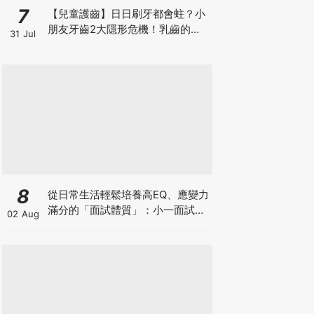
7
【兒童護齒】日日刷牙都會蛀？小
朋友牙齒2大隱形危機！乳齒的琺
31 Jul
瑯質比成人薄弱50%！選牙膏要睇
含氟量！
8
從日常生活輕鬆培養高EQ、應變力
滿分的「面試體質」：小一面試最
02 Aug
強備戰指南