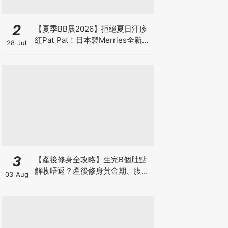
2
【夏季BB展2026】拒絕夏日汗疹
紅Pat Pat！日本製Merries全新超
28 Jul
吸安睡褲挑戰全晚零外漏 皇牌
First Premium系列買1送1！
3
【產後修身全攻略】生完B個肚點
解收唔返？產後修身黃金期、腹直
03 Aug
肌分離、紮肚定做機一次睇