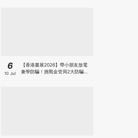
6
【香港書展2026】帶小朋友放電
兼學防騙！挑戰金管局2大防騙遊
10 Jul
戲、贏「嗱喳蕉」購物袋及多款驚
喜紀念品！