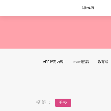
關於集團
APP限定內容!
mami熱話
教育路
標籤：
手模