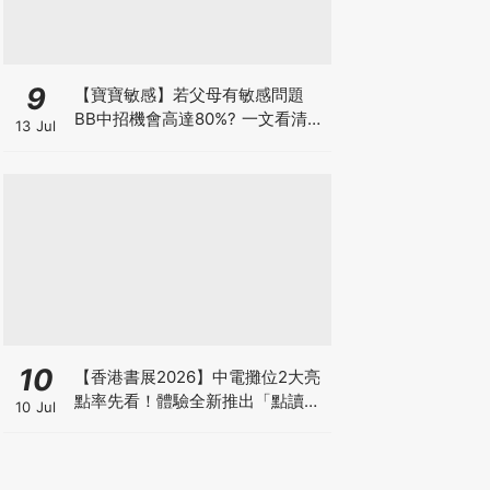
9
【寶寶敏感】若父母有敏感問題
BB中招機會高達80%? 一文看清預
13 Jul
防敏感關鍵因素！
10
【香港書展2026】中電攤位2大亮
點率先看！體驗全新推出「點讀故
10 Jul
事書」系列＋升級版《低碳城市規
劃師》電子桌遊