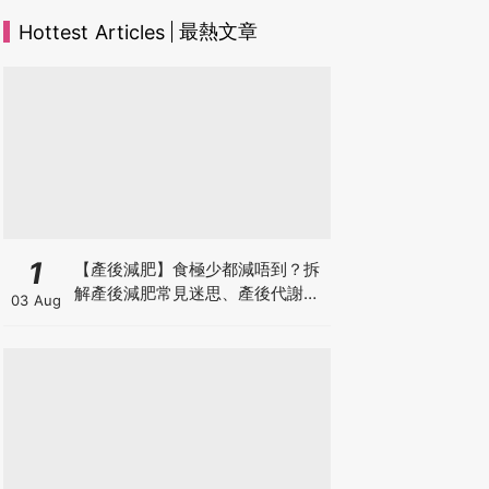
最熱文章
Hottest Articles
1
【產後減肥】食極少都減唔到？拆
解產後減肥常見迷思、產後代謝、
03 Aug
水腫原因＋淋巴引流、Onda Pro
修身攻略