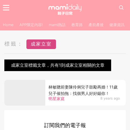
Home
APP限定內容!
mami熱話
教育路
產前產後
健康資訊
標籤：
成家立室
成家立室標籤文章，共有1則成家立室相關的文章
林敏聰前妻陳伶俐兒子鼓勵再婚！11歲
兒子催拍拖：找個男人好好錫你！
明星家庭
8 years ago
訂閱我們的電子報