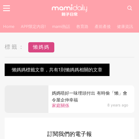
Home
APP限定內容!
mami熱話
教育路
產前產後
健康資訊
標籤：
懶媽媽
懶媽媽標籤文章，共有1則懶媽媽相關的文章
媽媽唔好一味埋頭付出 有時偷「懶」會
令屋企仲幸福
家庭關係
8 years ago
訂閱我們的電子報