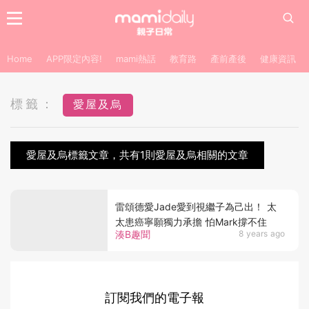
Home
APP限定內容!
mami熱話
教育路
產前產後
健康資訊
標籤：
愛屋及烏
愛屋及烏標籤文章，共有1則愛屋及烏相關的文章
雷頌德愛Jade愛到視繼子為己出！ 太
太患癌寧願獨力承擔 怕Mark撐不住
湊B趣聞
8 years ago
訂閱我們的電子報