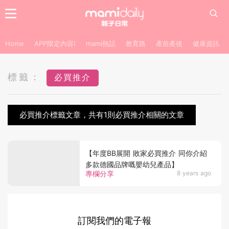
Home
APP限定內容!
mami熱話
教育路
產前產後
健康資訊
標籤：
必買推介
必買推介標籤文章，共有1則必買推介相關的文章
【年度BB展開 敗家必買推介 同你介紹
多款德國品牌嘅嬰幼兒產品】
專欄分享
8 years ago
訂閱我們的電子報