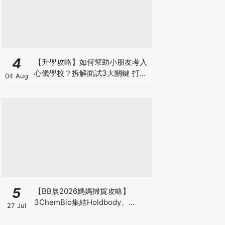
4
【升學攻略】如何幫助小朋友考入
心儀學校？拆解面試3大關鍵 打好
04 Aug
多元智能發展的營養基礎
5
【BB展2026媽媽掃貨攻略】
3ChemBio集結Holdbody、
27 Jul
ProVen、森下仁丹、Return人氣
品牌激減！低至18折＋買3送1＋原