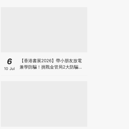
箱優惠低至65折
6
【香港書展2026】帶小朋友放電
兼學防騙！挑戰金管局2大防騙遊
10 Jul
戲、贏「嗱喳蕉」購物袋及多款驚
喜紀念品！