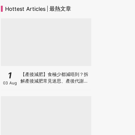
最熱文章
Hottest Articles
1
【產後減肥】食極少都減唔到？拆
解產後減肥常見迷思、產後代謝、
03 Aug
水腫原因＋淋巴引流、Onda Pro
修身攻略