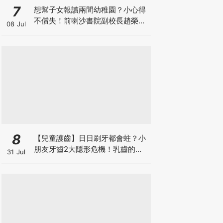
7
想幫子女報讀兩間幼稚園？小心得
不償失！前喇沙書院副校長趙榮
08 Jul
德：先問自己能否解決這3大問
題！
8
【兒童護齒】日日刷牙都會蛀？小
朋友牙齒2大隱形危機！乳齒的琺
31 Jul
瑯質比成人薄弱50%！選牙膏要睇
含氟量！