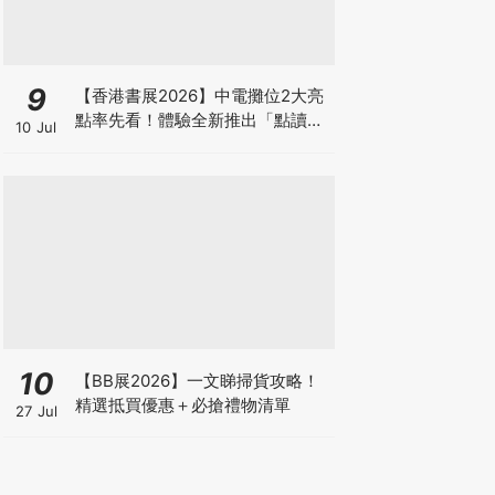
9
【香港書展2026】中電攤位2大亮
點率先看！體驗全新推出「點讀故
10 Jul
事書」系列＋升級版《低碳城市規
劃師》電子桌遊
10
【BB展2026】一文睇掃貨攻略！
精選抵買優惠＋必搶禮物清單
27 Jul