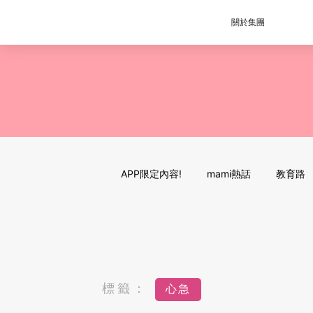
關於集團
APP限定內容!
mami熱話
教育路
標籤：
心急