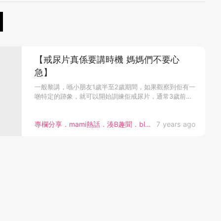
【戒尿片真係要講時機 媽媽們不要心
急】
一般黎講，喺小朋友1歲半至2歲期間，如果觀察到佢有一
啲特定的跡象，就可以開始訓練佢戒尿片，通常3歲前就
可以成功戒到。 ...
專欄分享．mami熱話．湊B趣聞．bloggers
7 years ago