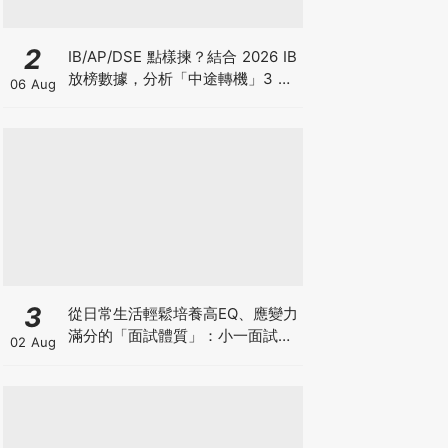
2
IB/AP/DSE 點樣揀？結合 2026 IB
放榜數據，分析「中途轉機」3 大
06 Aug
考慮！
3
從日常生活輕鬆培養高EQ、應變力
滿分的「面試體質」：小一面試最
02 Aug
強備戰指南