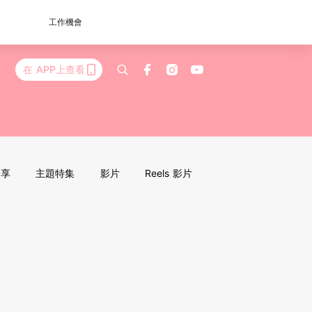
工作機會
在 APP上查看
分享
主題特集
影片
Reels 影片