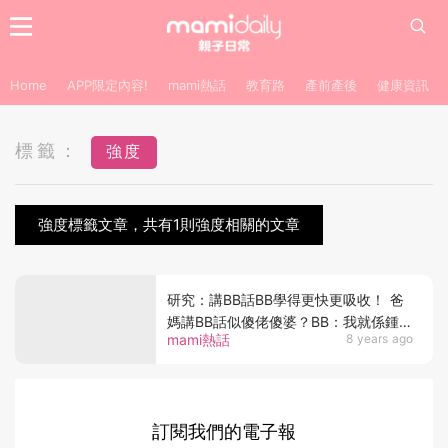
Home
APP限定內容!
mami熱話
教育路
產前產後
健康資訊
標籤：
強度
強度標籤文章，共有1則強度相關的文章
研究：講BB話BB學得更快更吸收！ 爸
媽講BB話似傻佬傻婆？BB：我就係鍾意
mami熱話
8 years ago
咁！
訂閱我們的電子報