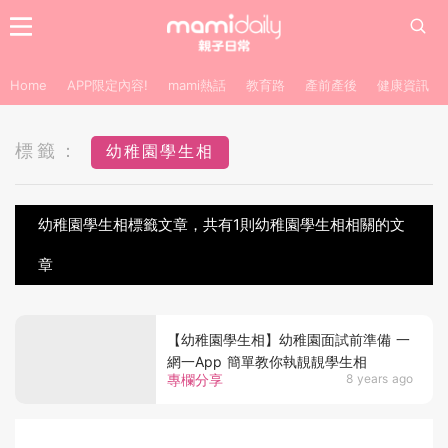
Home
APP限定內容!
mami熱話
教育路
產前產後
健康資訊
標籤：
幼稚園學生相
幼稚園學生相標籤文章，共有1則幼稚園學生相相關的文
章
【幼稚園學生相】幼稚園面試前準備 一
網一App 簡單教你執靚靚學生相
專欄分享
8 years ago