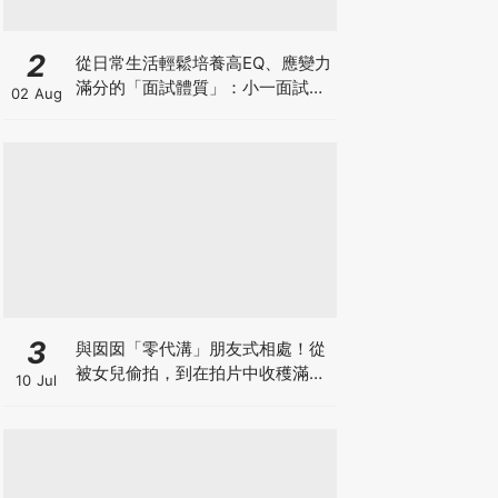
2
從日常生活輕鬆培養高EQ、應變力
滿分的「面試體質」：小一面試最
02 Aug
強備戰指南
3
與囡囡「零代溝」朋友式相處！從
被女兒偷拍，到在拍片中收穫滿足
10 Jul
感！VAL媽｜美如｜KOL媽媽