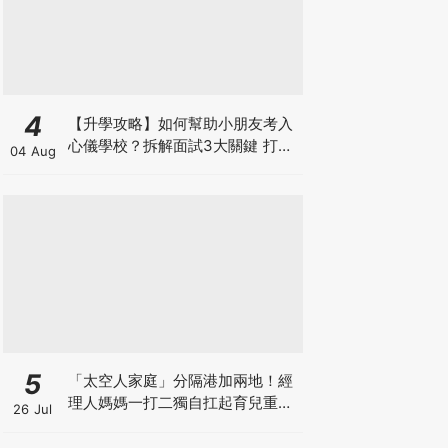
4
【升學攻略】如何幫助小朋友考入
心儀學校？拆解面試3大關鍵 打好
04 Aug
多元智能發展的營養基礎
5
「太空人家庭」分隔港加兩地！經
理人媽媽一打二獨自扛起育兒重
26 Jul
擔！Stephanie｜經理人｜太空人
家庭｜職場媽媽