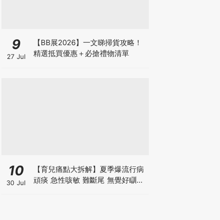
9
【BB展2026】一文睇掃貨攻略！
精選抵買優惠＋必搶禮物清單
27 Jul
10
【育兒痛點大拆解】夏季爆流行病
頑痰 急性咳敏 難斷尾 無覺好瞓？
30 Jul
中醫教路 一招踢走頑痰斷尾！