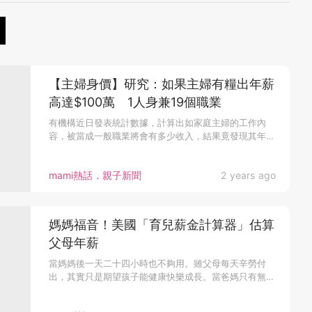
【主婦身價】研究：如果主婦有糧出年薪
高達$100萬 1人身兼19個職業
有機構近日發表統計數據，計算出如家庭主婦的工作內
容，被當成一般職業將會有多少收入，結果竟發現其年薪
可...
mami熱話．親子新聞
2 years ago
媽媽福音！美國「育兒薪金計算器」估算
父母年薪
當媽媽後一天二十四小時也不夠用。雖父母每天辛勞付
出，其實只是期望孩子能健康快樂成長。當爸媽只有無限
付...