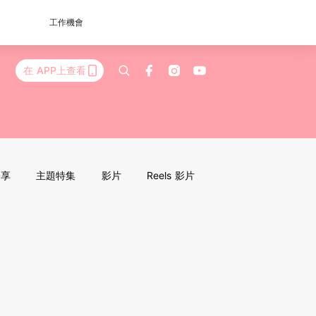
工作機會
在 APP上查看
分享
主題特集
影片
Reels 影片