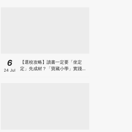
6
【選校攻略】讀書一定要「坐定
定」先成材？「寶藏小學」實踐動
24 Jul
靜循環激發孩子潛能