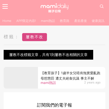
Home
APP限定內容!
mami熱話
教育路
產前產後
健康資訊
標籤：
屢教不改
屢教不改標籤文章，共有1則屢教不改相關的文章
【教育孩子】1歲半女兒唔肯拖實愛亂跑
母想懲罰 遭丈夫絕食抗議 事主不解
mami熱話
2 years ago
訂閱我們的電子報