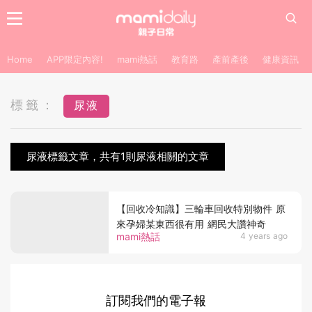
Home
APP限定內容!
mami熱話
教育路
產前產後
健康資訊
標籤：
尿液
尿液標籤文章，共有1則尿液相關的文章
【回收冷知識】三輪車回收特別物件 原
來孕婦某東西很有用 網民大讚神奇
mami熱話
4 years ago
訂閱我們的電子報