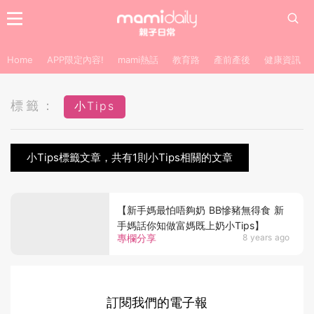
Home
APP限定內容!
mami熱話
教育路
產前產後
健康資訊
標籤：
小Tips
小Tips標籤文章，共有1則小Tips相關的文章
【新手媽最怕唔夠奶 BB慘豬無得食 新
手媽話你知做富媽既上奶小Tips】
專欄分享
8 years ago
訂閱我們的電子報