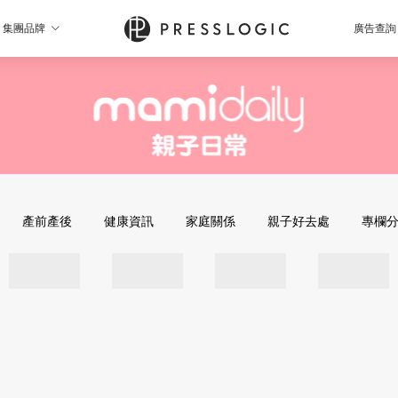
集團品牌
廣告查詢
產前產後
健康資訊
家庭關係
親子好去處
專欄