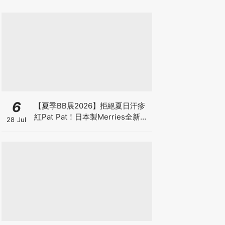
6
【夏季BB展2026】拒絕夏日汗疹
紅Pat Pat！日本製Merries全新超
28 Jul
吸安睡褲挑戰全晚零外漏 皇牌
First Premium系列買1送1！