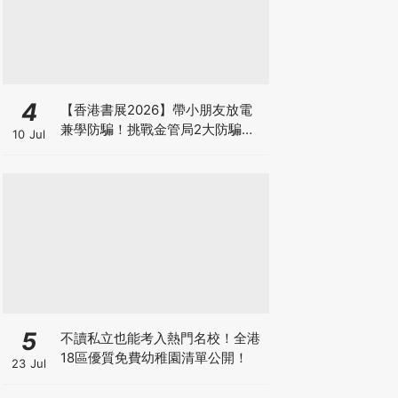
4
【香港書展2026】帶小朋友放電
兼學防騙！挑戰金管局2大防騙遊
10 Jul
戲、贏「嗱喳蕉」購物袋及多款驚
喜紀念品！
5
不讀私立也能考入熱門名校！全港
18區優質免費幼稚園清單公開！
23 Jul