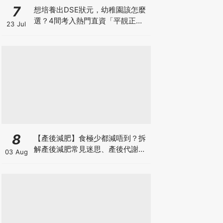
7
想培養出DSE狀元，幼稚園該怎麼
選？4間考入熱門直資「平靚正」
23 Jul
免費幼稚園！
8
【產後減肥】食極少都減唔到？拆
解產後減肥常見迷思、產後代謝、
03 Aug
水腫原因＋淋巴引流、Onda Pro
修身攻略