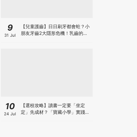
9
【兒童護齒】日日刷牙都會蛀？小
朋友牙齒2大隱形危機！乳齒的琺
31 Jul
瑯質比成人薄弱50%！選牙膏要睇
含氟量！
10
【選校攻略】讀書一定要「坐定
定」先成材？「寶藏小學」實踐動
24 Jul
靜循環激發孩子潛能