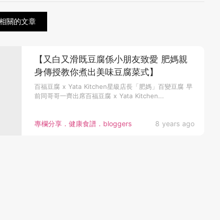
相關的文章
【又白又滑既豆腐係小朋友致愛 肥媽親
身傳授教你煮出美味豆腐菜式】
百福豆腐 x Yata Kitchen星級店長「肥媽」百變豆腐 早
前同哥哥一齊出席百福豆腐 x Yata Kitchen...
專欄分享．健康食譜．bloggers
8 years ago