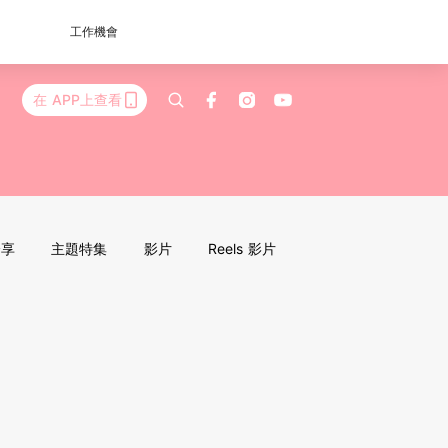
工作機會
在 APP上查看
分享
主題特集
影片
Reels 影片