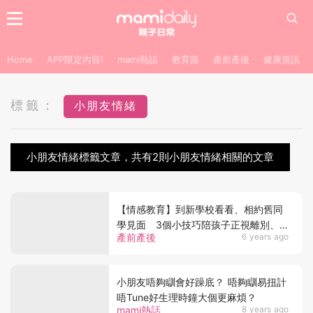
Home
APP限定內容!
mami熱話
教育路
產前產後
健康資訊
標籤：
小朋友情緒
小朋友情緒標籤文章，共有2則小朋友情緒相關的文章
【情感教育】到新學校看看、相約舊同
學見面 3個小技巧陪孩子正視離別、
產前產後
6 years ago
面對畢業的傷感情緒
小朋友唔夠瞓會好躁底？ 唔夠瞓易扭計
唔Tune好生理時鐘大個更麻煩？
mami熱話
8 years ago