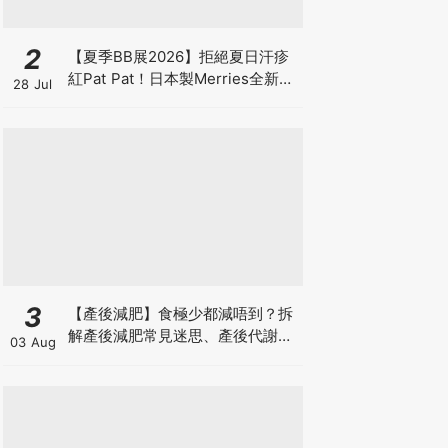
2
【夏季BB展2026】拒絕夏日汗疹
紅Pat Pat！日本製Merries全新超
28 Jul
吸安睡褲挑戰全晚零外漏 皇牌
First Premium系列買1送1！
3
【產後減肥】食極少都減唔到？拆
解產後減肥常見迷思、產後代謝、
03 Aug
水腫原因＋淋巴引流、Onda Pro
修身攻略