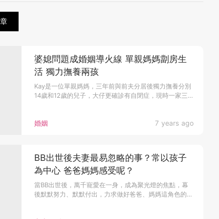
章
婆媳問題成婚姻導火線 單親媽媽劏房生
活 獨力撫養兩孩
Kay是一位單親媽媽，三年前與前夫分居後獨力撫養分別
14歲和12歲的兒子，大仔更確診有自閉症，現時一家三
口在劏房生活。 ...
婚姻
7 years ago
BB出世後夫妻最易忽略的事？常以孩子
為中心 爸爸媽媽感受呢？
當BB出世後，萬千寵愛在一身，成為聚光燈的焦點，幕
後默默努力、默默付出，力求做好爸爸、媽媽這角色的父
母，遺忘了些甚麼呢？...