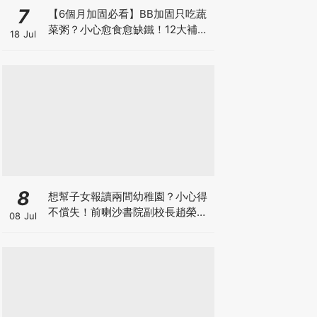
7
【6個月加固必看】BB加固只吃蔬
菜粥？小心愈食愈缺鐵！12大補鐵
18 Jul
食材清單＋一星期食譜推薦
8
想幫子女報讀兩間幼稚園？小心得
不償失！前喇沙書院副校長趙榮
08 Jul
德：先問自己能否解決這3大問
題！