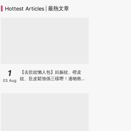
最熱文章
Hottest Articles
1
【去肚紋懶人包】妊娠紋、橙皮
紋、肚皮鬆弛係三樣嘢！邊啲救得
03 Aug
返、邊啲只能淡化？