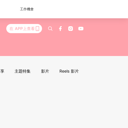
工作機會
在 APP上查看
分享
主題特集
影片
Reels 影片