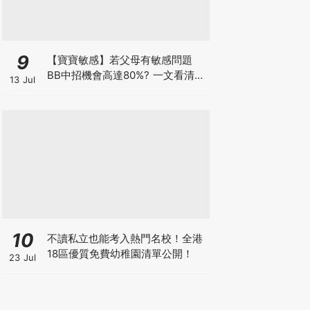
9
【寶寶敏感】若父母有敏感問題
BB中招機會高達80%? 一文看清預
13 Jul
防敏感關鍵因素！
10
不讀私立也能考入熱門名校！全港
18區優質免費幼稚園清單公開！
23 Jul