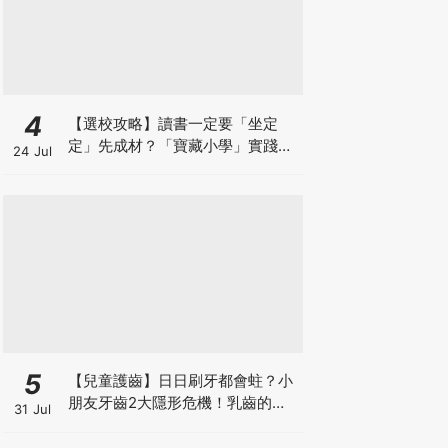
4
【選校攻略】讀書一定要「坐定
定」先成材？「寶藏小學」實踐動
24 Jul
靜循環激發孩子潛能
5
【兒童護齒】日日刷牙都會蛀？小
朋友牙齒2大隱形危機！乳齒的琺
31 Jul
瑯質比成人薄弱50%！選牙膏要睇
含氟量！