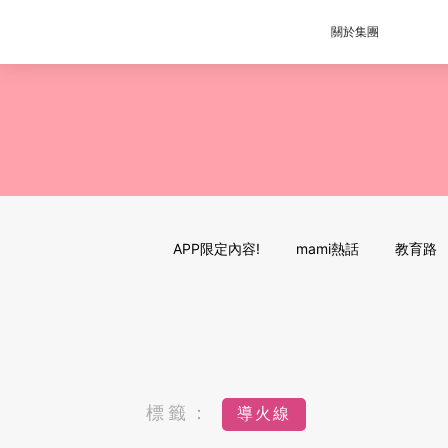
關於集團
APP限定內容!
mami熱話
教育路
標籤：
導火線