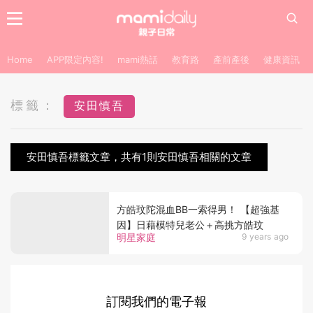
Home
APP限定內容!
mami熱話
教育路
產前產後
健康資訊
標籤：
安田慎吾
安田慎吾標籤文章，共有1則安田慎吾相關的文章
方皓玟陀混血BB一索得男！ 【超強基
因】日藉模特兒老公＋高挑方皓玟
明星家庭
9 years ago
訂閱我們的電子報