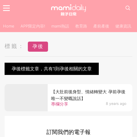
Home
APP限定內容!
mami熱話
教育路
產前產後
健康資訊
標籤：
孕後
孕後標籤文章，共有1則孕後相關的文章
【大肚前後身型、情緒轉變大 孕前孕後
唯一不變嘅說話】
專欄分享
8 years ago
訂閱我們的電子報