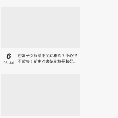
6
想幫子女報讀兩間幼稚園？小心得
不償失！前喇沙書院副校長趙榮
08 Jul
德：先問自己能否解決這3大問
題！