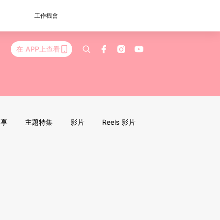
工作機會
在 APP上查看
分享
主題特集
影片
Reels 影片