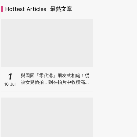
最熱文章
Hottest Articles
1
與囡囡「零代溝」朋友式相處！從
被女兒偷拍，到在拍片中收穫滿足
10 Jul
感！VAL媽｜美如｜KOL媽媽