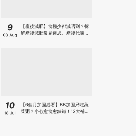
9
【產後減肥】食極少都減唔到？拆
解產後減肥常見迷思、產後代謝、
03 Aug
水腫原因＋淋巴引流、Onda Pro
修身攻略
10
【6個月加固必看】BB加固只吃蔬
菜粥？小心愈食愈缺鐵！12大補鐵
18 Jul
食材清單＋一星期食譜推薦