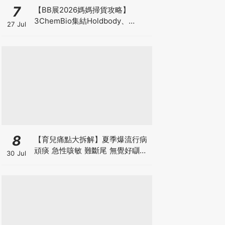
7
【BB展2026媽媽掃貨攻略】
3ChemBio集結Holdbody、
27 Jul
ProVen、森下仁丹、Return人氣
品牌激減！低至18折＋買3送1＋原
箱優惠低至65折
8
【育兒痛點大拆解】夏季爆流行病
頑痰 急性咳敏 難斷尾 無覺好瞓？
30 Jul
中醫教路 一招踢走頑痰斷尾！