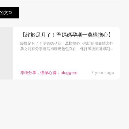
的文章
【終於足月了﹗準媽媽孕期十萬樣擔心】
終於足月了﹗準媽媽孕期十萬樣擔心 -未照到胎囊怕宮外
孕之前有分享過當初發現包包存在，係打風後流啡即刻去
急症室，白車載我哋...
專欄分享．懷孕心得．bloggers
7 years ago