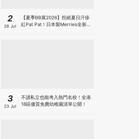
2
【夏季BB展2026】拒絕夏日汗疹
紅Pat Pat！日本製Merries全新超
28 Jul
吸安睡褲挑戰全晚零外漏 皇牌
First Premium系列買1送1！
3
不讀私立也能考入熱門名校！全港
18區優質免費幼稚園清單公開！
23 Jul