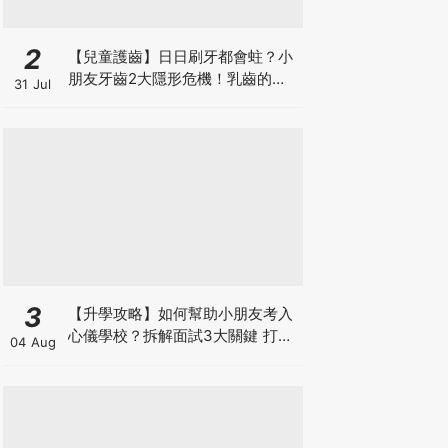
2
【兒童護齒】日日刷牙都會蛀？小
朋友牙齒2大隱形危機！乳齒的琺
31 Jul
瑯質比成人薄弱50%！選牙膏要睇
含氟量！
3
【升學攻略】如何幫助小朋友考入
心儀學校？拆解面試3大關鍵 打好
04 Aug
多元智能發展的營養基礎