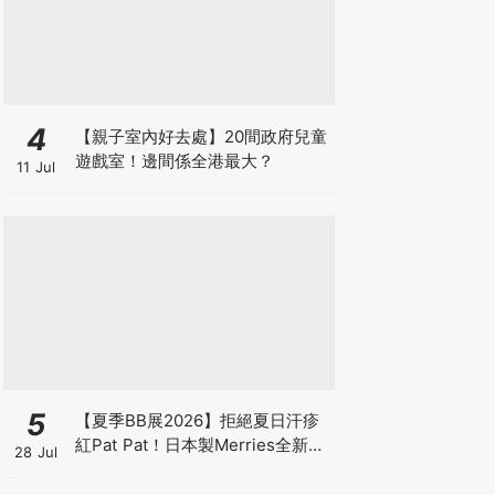
4
【親子室內好去處】20間政府兒童
遊戲室！邊間係全港最大？
11 Jul
5
【夏季BB展2026】拒絕夏日汗疹
紅Pat Pat！日本製Merries全新超
28 Jul
吸安睡褲挑戰全晚零外漏 皇牌
First Premium系列買1送1！