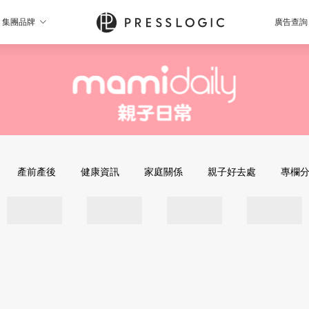
集團品牌
廣告查詢
產前產後
健康資訊
家庭關係
親子好去處
專欄