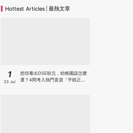
最熱文章
Hottest Articles
1
想培養出DSE狀元，幼稚園該怎麼
選？4間考入熱門直資「平靚正」
23 Jul
免費幼稚園！