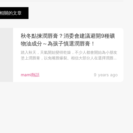
相關的文章
秋冬點揀潤唇膏？消委會建議避開9種礦
物油成分～為孩子慎選潤唇膏！
踏入秋天，天氣開始變得乾燥，不少人都會開始為小朋友
塗上潤唇膏，以免嘴唇爆裂。相信大部分人在選擇潤唇膏
時，都會較著重保濕效...
mami熱話
9 years ago