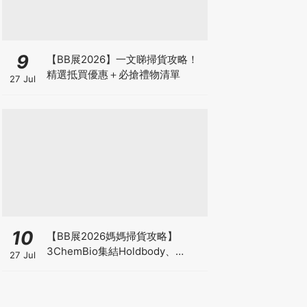
9
【BB展2026】一文睇掃貨攻略！
精選抵買優惠＋必搶禮物清單
27 Jul
10
【BB展2026媽媽掃貨攻略】
3ChemBio集結Holdbody、
27 Jul
ProVen、森下仁丹、Return人氣
品牌激減！低至18折＋買3送1＋原
箱優惠低至65折