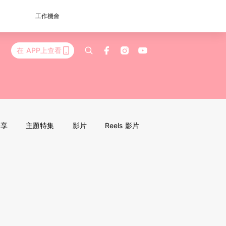
工作機會
在 APP上查看
分享
主題特集
影片
Reels 影片