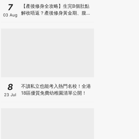
7
【產後修身全攻略】生完B個肚點
解收唔返？產後修身黃金期、腹直
03 Aug
肌分離、紮肚定做機一次睇
8
不讀私立也能考入熱門名校！全港
18區優質免費幼稚園清單公開！
23 Jul