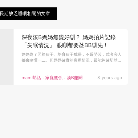
媽長期缺乏睡眠相關的文章
深夜湊B媽媽無覺好瞓？ 媽媽拍片記錄
「失眠情況」 眼瞓都要氹BB瞓先！
媽媽為了照顧孩子、培育孩子成長，不辭勞苦，式者旁人
都會略懂一二。但媽媽確實的疲憊情況，最能夠確切體會
真只能夠是媽媽本人。...
mami熱話．家庭關係．湊B趣聞
8 years ago