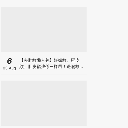
6
【去肚紋懶人包】妊娠紋、橙皮
紋、肚皮鬆弛係三樣嘢！邊啲救得
03 Aug
返、邊啲只能淡化？