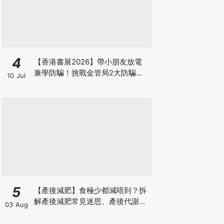
4
【香港書展2026】帶小朋友放電
兼學防騙！挑戰金管局2大防騙遊
10 Jul
戲、贏「嗱喳蕉」購物袋及多款驚
喜紀念品！
5
【產後減肥】食極少都減唔到？拆
解產後減肥常見迷思、產後代謝、
03 Aug
水腫原因＋淋巴引流、Onda Pro
修身攻略