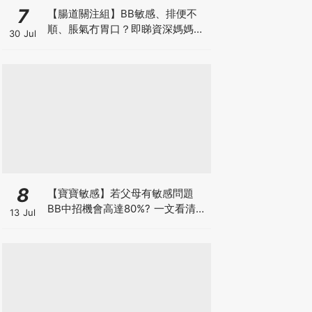
7
【腸道關注組】BB敏感、排便不
順、脹氣冇胃口？即睇資深媽媽分
30 Jul
享經驗之談 輕鬆解決湊B煩惱
8
【寶寶敏感】若父母有敏感問題
BB中招機會高達80%? 一文看清預
13 Jul
防敏感關鍵因素！