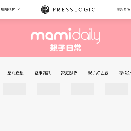
集團品牌
廣告查詢
產前產後
健康資訊
家庭關係
親子好去處
專欄