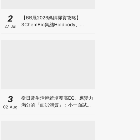
2
【BB展2026媽媽掃貨攻略】
3ChemBio集結Holdbody、
27 Jul
ProVen、森下仁丹、Return人氣
品牌激減！低至18折＋買3送1＋原
箱優惠低至65折
3
從日常生活輕鬆培養高EQ、應變力
滿分的「面試體質」：小一面試最
02 Aug
強備戰指南