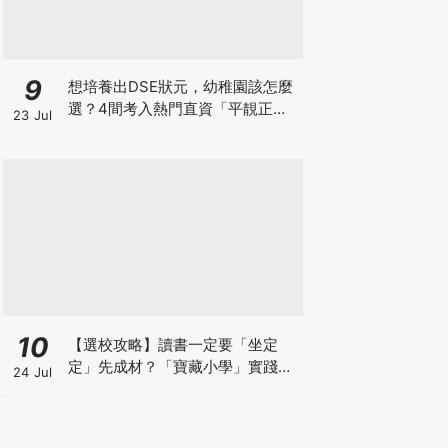
9
想培養出DSE狀元，幼稚園該怎麼
選？4間考入熱門直資「平靚正」
23 Jul
免費幼稚園！
10
【選校攻略】讀書一定要「坐定
定」先成材？「寶藏小學」實踐動
24 Jul
靜循環激發孩子潛能