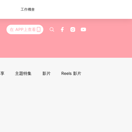
工作機會
在 APP上查看
分享
主題特集
影片
Reels 影片