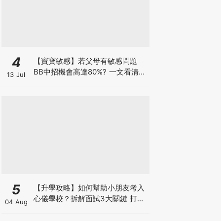
4
【寶寶敏感】若父母有敏感問題
BB中招機會高達80%? 一文看清預
13 Jul
防敏感關鍵因素！
5
【升學攻略】如何幫助小朋友考入
心儀學校？拆解面試3大關鍵 打好
04 Aug
多元智能發展的營養基礎