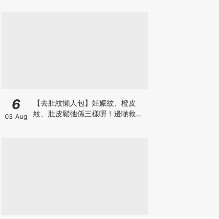
6
【去肚紋懶人包】妊娠紋、橙皮
紋、肚皮鬆弛係三樣嘢！邊啲救得
03 Aug
返、邊啲只能淡化？