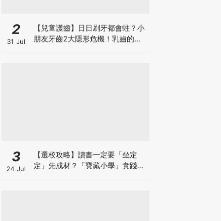
2
【兒童護齒】日日刷牙都會蛀？小
朋友牙齒2大隱形危機！乳齒的琺
31 Jul
瑯質比成人薄弱50%！選牙膏要睇
含氟量！
3
【選校攻略】讀書一定要「坐定
定」先成材？「寶藏小學」實踐動
24 Jul
靜循環激發孩子潛能