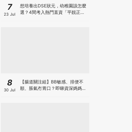
7
想培養出DSE狀元，幼稚園該怎麼
選？4間考入熱門直資「平靚正」
23 Jul
免費幼稚園！
8
【腸道關注組】BB敏感、排便不
順、脹氣冇胃口？即睇資深媽媽分
30 Jul
享經驗之談 輕鬆解決湊B煩惱