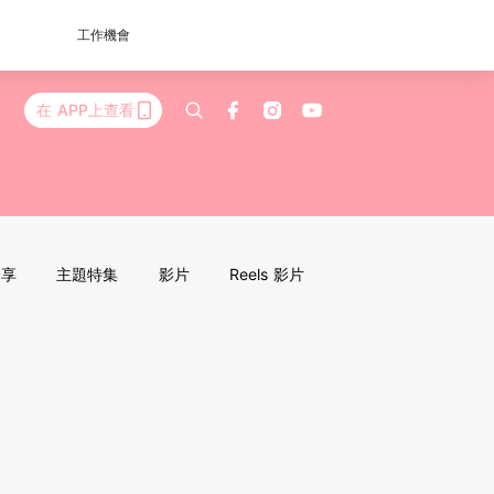
工作機會
在 APP上查看
分享
主題特集
影片
Reels 影片