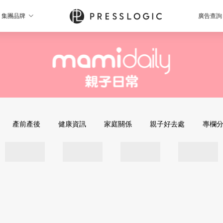
集團品牌
廣告查詢
產前產後
健康資訊
家庭關係
親子好去處
專欄