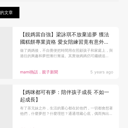
關的文章
【靚媽當自強】梁詠琪不放棄追夢 獲法
國糕餅專業資格 愛女陪練習竟有意外收
穫
做了媽媽後，不自覺便把時間用在照顧孩子和家庭上，與
過往的興趣和夢想漸行漸遠。其實做媽媽仍可繼續追
夢，...
mami熱話．親子新聞
5 years ago
【媽咪都可有夢：陪伴孩子成長 不如一
起成長】
有了茶兄妹之外，生活的重心都在於他們，一切都會想著
他們，什麼夢想？什麼理想？通通埋藏心底，偶而掏出來
發下夢！ 然後，早前...