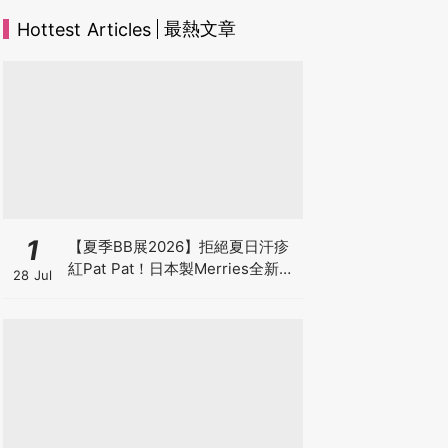
最熱文章
Hottest Articles
1
【夏季BB展2026】拒絕夏日汗疹
紅Pat Pat！日本製Merries全新超
28 Jul
吸安睡褲挑戰全晚零外漏 皇牌
First Premium系列買1送1！