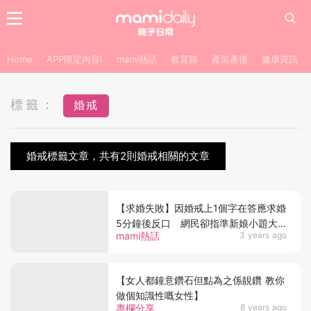
Home
APP限定內容!
mami熱話
教育路
產前產後
健康資訊
標籤：
婚戒
婚戒標籤文章，共有2則婚戒相關的文章
【求婚失敗】因婚戒上1個字在答應求婚
5分鐘後反口 網民卻指準新娘小題大
mami熱話
3 years ago
做？
【女人都鐘意鑽石但點為之係靚鑽 教你
做個知識性嘅女性】
專欄分享
8 years ago