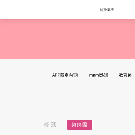
關於集團
APP限定內容!
mami熱話
教育路
標籤：
契媽團