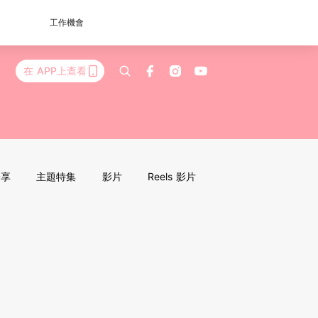
工作機會
在 APP上查看
分享
主題特集
影片
Reels 影片