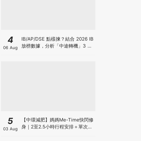
4
IB/AP/DSE 點樣揀？結合 2026 IB
放榜數據，分析「中途轉機」3 大
06 Aug
考慮！
5
【中環減肥】媽媽Me-Time快閃修
身｜2至2.5小時行程安排＋單次收
03 Aug
費攻略