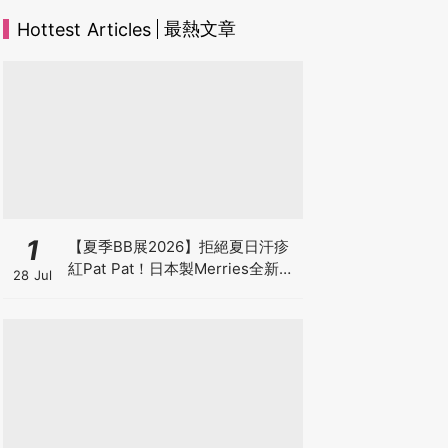
最熱文章
Hottest Articles
1
【夏季BB展2026】拒絕夏日汗疹
紅Pat Pat！日本製Merries全新超
28 Jul
吸安睡褲挑戰全晚零外漏 皇牌
First Premium系列買1送1！