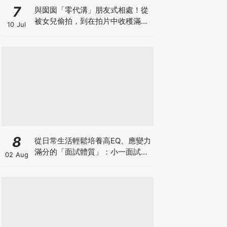
7
與囡囡「零代溝」朋友式相處！從
被女兒偷拍，到在拍片中收穫滿足
10 Jul
感！VAL媽｜美如｜KOL媽媽
8
從日常生活輕鬆培養高EQ、應變力
滿分的「面試體質」：小一面試最
02 Aug
強備戰指南