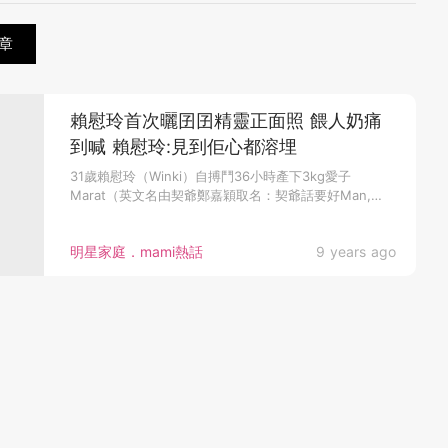
章
賴慰玲首次曬囝囝精靈正面照 餵人奶痛
到喊 賴慰玲:見到佢心都溶埋
31歲賴慰玲（Winki）自搏鬥36小時產下3kg愛子
Marat（英文名由契爺鄭嘉穎取名：契爺話要好Man,
Man 到...
明星家庭．mami熱話
9 years ago