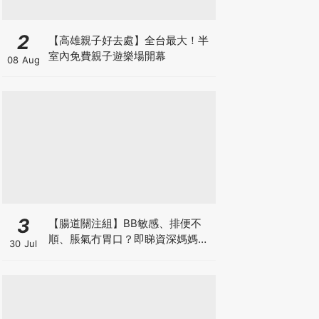
2
【高雄親子好去處】全台最大！半
室內免費親子遊樂場開幕
08 Aug
3
【腸道關注組】BB敏感、排便不
順、脹氣冇胃口？即睇資深媽媽分
30 Jul
享經驗之談 輕鬆解決湊B煩惱