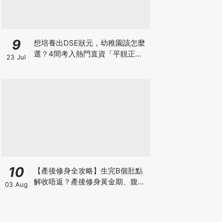
9
想培養出DSE狀元，幼稚園該怎麼
選？4間考入熱門直資「平靚正」
23 Jul
免費幼稚園！
10
【產後修身全攻略】生完B個肚點
解收唔返？產後修身黃金期、腹直
03 Aug
肌分離、紮肚定做機一次睇