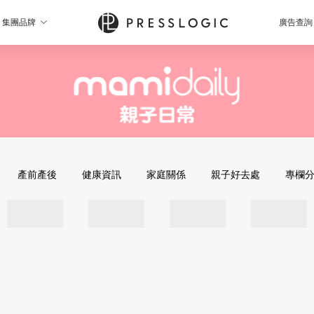
集團品牌
廣告查詢
產前產後
健康資訊
家庭關係
親子好去處
專欄