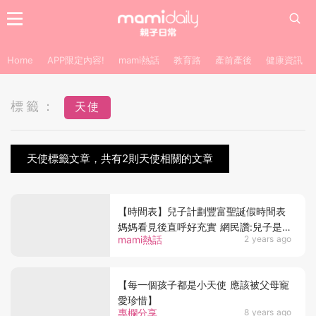
Home
APP限定內容!
mami熱話
教育路
產前產後
健康資訊
標籤：
天使
天使標籤文章，共有2則天使相關的文章
【時間表】兒子計劃豐富聖誕假時間表
媽媽看見後直呼好充實 網民讚:兒子是
mami熱話
2 years ago
天使
【每一個孩子都是小天使 應該被父母寵
愛珍惜】
專欄分享
8 years ago