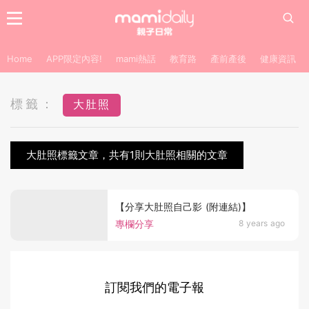
Home
APP限定內容!
mami熱話
教育路
產前產後
健康資訊
標籤：
大肚照
大肚照標籤文章，共有1則大肚照相關的文章
【分享大肚照自己影 (附連結)】
專欄分享
8 years ago
訂閱我們的電子報