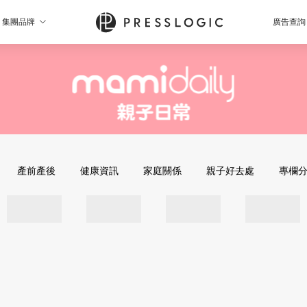
集團品牌
廣告查詢
產前產後
健康資訊
家庭關係
親子好去處
專欄