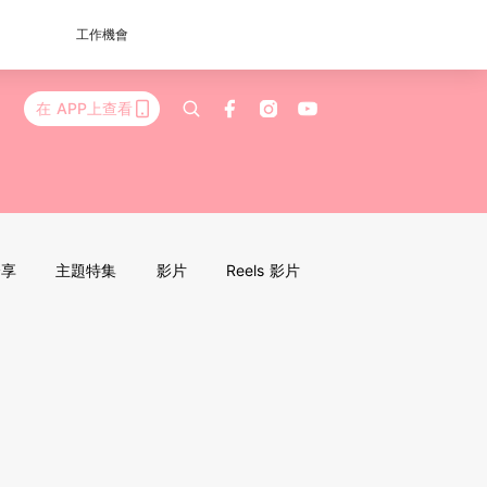
工作機會
在 APP上查看
分享
主題特集
影片
Reels 影片