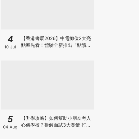
4
【香港書展2026】中電攤位2大亮
點率先看！體驗全新推出「點讀故
10 Jul
事書」系列＋升級版《低碳城市規
劃師》電子桌遊
5
【升學攻略】如何幫助小朋友考入
心儀學校？拆解面試3大關鍵 打好
04 Aug
多元智能發展的營養基礎