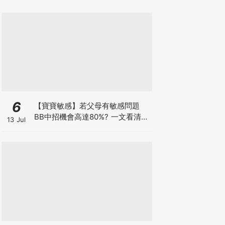
6
【寶寶敏感】若父母有敏感問題
BB中招機會高達80%? 一文看清預
13 Jul
防敏感關鍵因素！