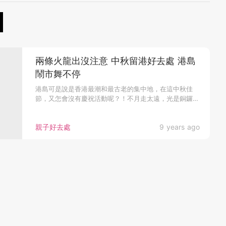
兩條火龍出沒注意 中秋留港好去處 港島
鬧市舞不停
港島可是說是香港最潮和最古老的集中地，在這中秋佳
節，又怎會沒有慶祝活動呢？！不月走太遠，光是銅鑼灣
和灣仔都足已令全家人盡...
親子好去處
9 years ago