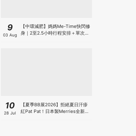
9
【中環減肥】媽媽Me-Time快閃修
身｜2至2.5小時行程安排＋單次收
03 Aug
費攻略
10
【夏季BB展2026】拒絕夏日汗疹
紅Pat Pat！日本製Merries全新超
28 Jul
吸安睡褲挑戰全晚零外漏 皇牌
First Premium系列買1送1！