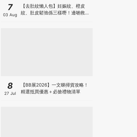
7
【去肚紋懶人包】妊娠紋、橙皮
紋、肚皮鬆弛係三樣嘢！邊啲救得
03 Aug
返、邊啲只能淡化？
8
【BB展2026】一文睇掃貨攻略！
精選抵買優惠＋必搶禮物清單
27 Jul