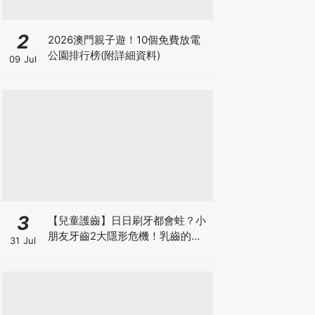
2
2026澳門親子遊！10個免費放電
公園排行榜(附詳細資料)
09 Jul
3
【兒童護齒】日日刷牙都會蛀？小
朋友牙齒2大隱形危機！乳齒的琺
31 Jul
瑯質比成人薄弱50%！選牙膏要睇
含氟量！