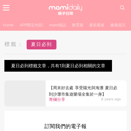
Home
APP限定內容!
mami熱話
教育路
產前產後
健康資訊
標籤：
夏日必到
夏日必到標籤文章，共有1則夏日必到相關的文章
【周末好去處 享受陽光與海灘 夏日必
到沙灘市集遊樂場全集於一身】
專欄分享
8 years ago
訂閱我們的電子報