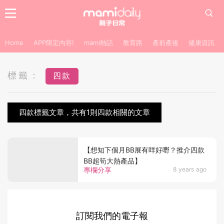
Home
APP限定內容!
mami熱話
教育路
產前產後
健康資訊
標籤：
四款
四款標籤文章，共有1則四款相關的文章
【想知下個月BB展有咩好嘢？推介四款
BB超筍大熱產品】
專欄分享
8 years ago
訂閱我們的電子報