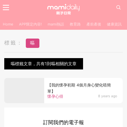
Home
APP限定內容!
mami熱話
教育路
產前產後
健康資訊
標籤：
嘔
嘔標籤文章，共有1則嘔相關的文章
【我的懷孕初期 4個月身心變化唔簡
單】
懷孕心得
8 years ago
訂閱我們的電子報