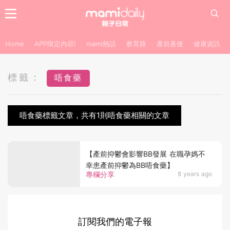
Home
APP限定內容!
mami熱話
教育路
產前產後
健康資訊
標籤：
唔食藥
唔食藥標籤文章，共有1則唔食藥相關的文章
【產前抑鬱會影響BB發展 在職孕媽不
幸患產前抑鬱為BB唔食藥】
專欄分享
8 years ago
訂閱我們的電子報