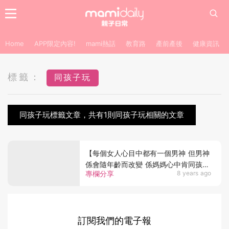
Home
APP限定內容!
mami熱話
教育路
產前產後
健康資訊
標籤：
同孩子玩
同孩子玩標籤文章，共有1則同孩子玩相關的文章
【每個女人心目中都有一個男神 但男神
係會隨年齡而改變 係媽媽心中肯同孩子
專欄分享
8 years ago
玩嘅爸爸最有吸引力】
訂閱我們的電子報